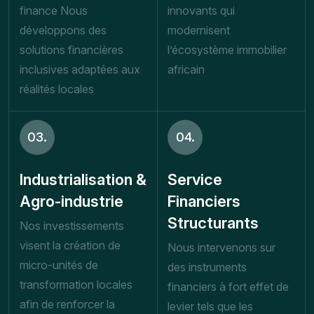
finance Nous
innovants qui
développons des
modernisent
solutions financières
l’écosystème immobilier
inclusives adaptées aux
africain
réalités locales
03.
04.
Industrialisation &
Service
Agro-industrie
Financiers
Structurants
Nos investissements
visent la création de
Nous intervenons sur
micro-unités de
des instruments
transformation locales
financiers à fort effet de
afin de renforcer la
levier tels que les