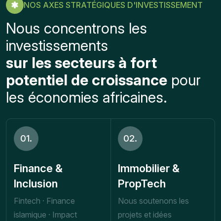
NOS AXES STRATÉGIQUES D'INVESTISSEMENT
Nous concentrons les
investissements
sur les secteurs à fort
potentiel de croissance
pour
les économies africaines.
01.
02.
Finance &
Immobilier &
Inclusion
PropTech
Fintech · Finance
Nous soutenons les
islamique · Impact
projets et idées