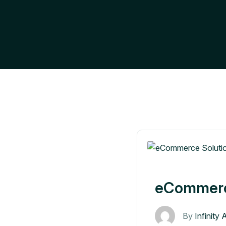
eCommerc
By
Infinity 