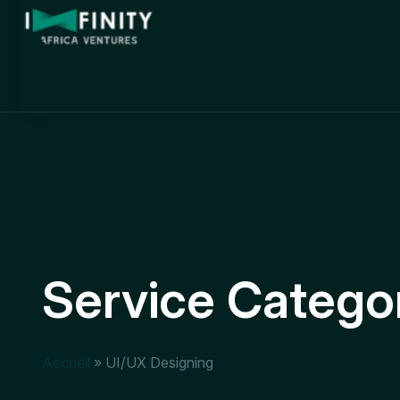
Service Catego
Accueil
»
UI/UX Designing