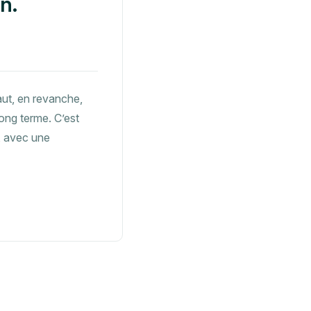
n.
aut, en revanche,
long terme. C’est
r, avec une